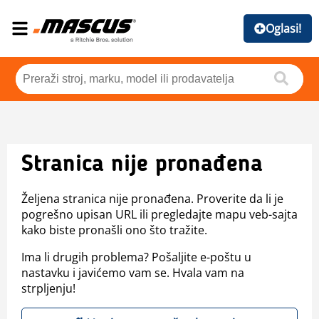
Oglasi!
Stranica nije pronađena
Željena stranica nije pronađena. Proverite da li je
pogrešno upisan URL ili pregledajte mapu veb-sajta
kako biste pronašli ono što tražite.
Ima li drugih problema? Pošaljite e-poštu u
nastavku i javićemo vam se. Hvala vam na
strpljenju!