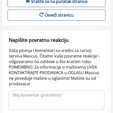
Vratite se na početak stranice
Osveži stranicu
Napišite povratnu reakciju
Vaša pitanja i komentari su vredni za razvoj
servisa Mascus. Čitamo Vaše povratne reakcije i
odgovaramo na zahteve u što kraćem roku.
POMEMBNO: Za informacije o mašinama UVEK
KONTAKTIRAJTE PRODAVACA u OGLASU Mascus
ne poseduje mašine u oglasima! Mašine su od
prodavaca!