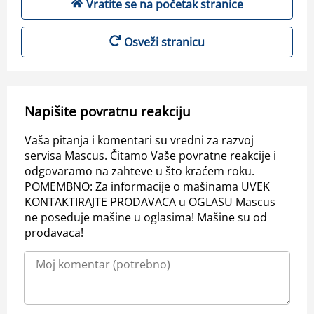
Vratite se na početak stranice
Osveži stranicu
Napišite povratnu reakciju
Vaša pitanja i komentari su vredni za razvoj
servisa Mascus. Čitamo Vaše povratne reakcije i
odgovaramo na zahteve u što kraćem roku.
POMEMBNO: Za informacije o mašinama UVEK
KONTAKTIRAJTE PRODAVACA u OGLASU Mascus
ne poseduje mašine u oglasima! Mašine su od
prodavaca!