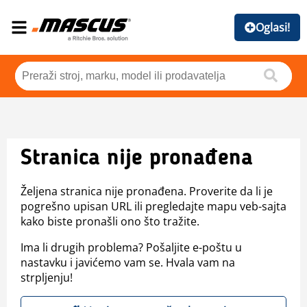
Oglasi!
Stranica nije pronađena
Željena stranica nije pronađena. Proverite da li je
pogrešno upisan URL ili pregledajte mapu veb-sajta
kako biste pronašli ono što tražite.
Ima li drugih problema? Pošaljite e-poštu u
nastavku i javićemo vam se. Hvala vam na
strpljenju!