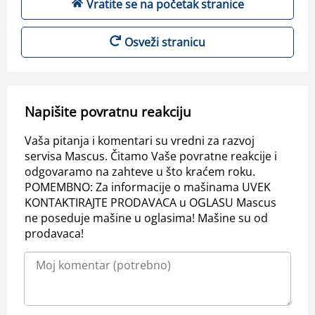
Vratite se na početak stranice
Osveži stranicu
Napišite povratnu reakciju
Vaša pitanja i komentari su vredni za razvoj
servisa Mascus. Čitamo Vaše povratne reakcije i
odgovaramo na zahteve u što kraćem roku.
POMEMBNO: Za informacije o mašinama UVEK
KONTAKTIRAJTE PRODAVACA u OGLASU Mascus
ne poseduje mašine u oglasima! Mašine su od
prodavaca!