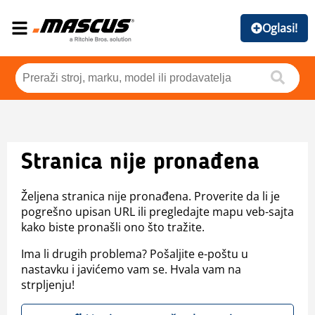
Oglasi!
Stranica nije pronađena
Željena stranica nije pronađena. Proverite da li je
pogrešno upisan URL ili pregledajte mapu veb-sajta
kako biste pronašli ono što tražite.
Ima li drugih problema? Pošaljite e-poštu u
nastavku i javićemo vam se. Hvala vam na
strpljenju!