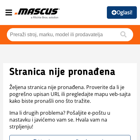
Oglasi!
Stranica nije pronađena
Željena stranica nije pronađena. Proverite da li je
pogrešno upisan URL ili pregledajte mapu veb-sajta
kako biste pronašli ono što tražite.
Ima li drugih problema? Pošaljite e-poštu u
nastavku i javićemo vam se. Hvala vam na
strpljenju!