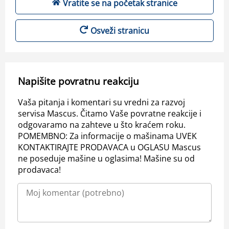
Vratite se na početak stranice
Osveži stranicu
Napišite povratnu reakciju
Vaša pitanja i komentari su vredni za razvoj
servisa Mascus. Čitamo Vaše povratne reakcije i
odgovaramo na zahteve u što kraćem roku.
POMEMBNO: Za informacije o mašinama UVEK
KONTAKTIRAJTE PRODAVACA u OGLASU Mascus
ne poseduje mašine u oglasima! Mašine su od
prodavaca!