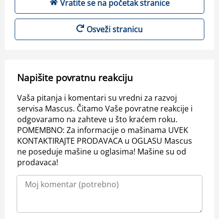
Vratite se na početak stranice
Osveži stranicu
Napišite povratnu reakciju
Vaša pitanja i komentari su vredni za razvoj
servisa Mascus. Čitamo Vaše povratne reakcije i
odgovaramo na zahteve u što kraćem roku.
POMEMBNO: Za informacije o mašinama UVEK
KONTAKTIRAJTE PRODAVACA u OGLASU Mascus
ne poseduje mašine u oglasima! Mašine su od
prodavaca!