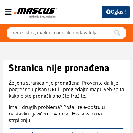
Oglasi!
Stranica nije pronađena
Željena stranica nije pronađena. Proverite da li je
pogrešno upisan URL ili pregledajte mapu veb-sajta
kako biste pronašli ono što tražite.
Ima li drugih problema? Pošaljite e-poštu u
nastavku i javićemo vam se. Hvala vam na
strpljenju!