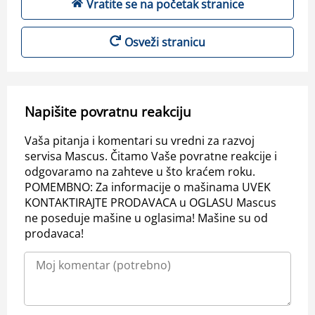
Vratite se na početak stranice
Osveži stranicu
Napišite povratnu reakciju
Vaša pitanja i komentari su vredni za razvoj
servisa Mascus. Čitamo Vaše povratne reakcije i
odgovaramo na zahteve u što kraćem roku.
POMEMBNO: Za informacije o mašinama UVEK
KONTAKTIRAJTE PRODAVACA u OGLASU Mascus
ne poseduje mašine u oglasima! Mašine su od
prodavaca!