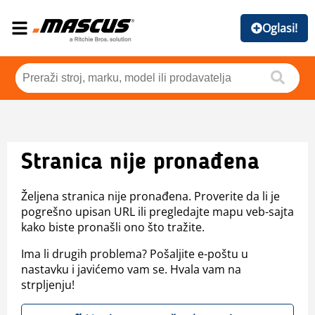
Oglasi!
Stranica nije pronađena
Željena stranica nije pronađena. Proverite da li je
pogrešno upisan URL ili pregledajte mapu veb-sajta
kako biste pronašli ono što tražite.
Ima li drugih problema? Pošaljite e-poštu u
nastavku i javićemo vam se. Hvala vam na
strpljenju!