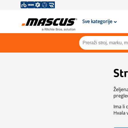
Sve kategorije
St
Željen
pregle
Ima li
Hvala 