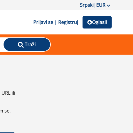
Srpski
|
EUR
Prijavi se | Registruj
Oglasi!
Traži
URL ili
m se.