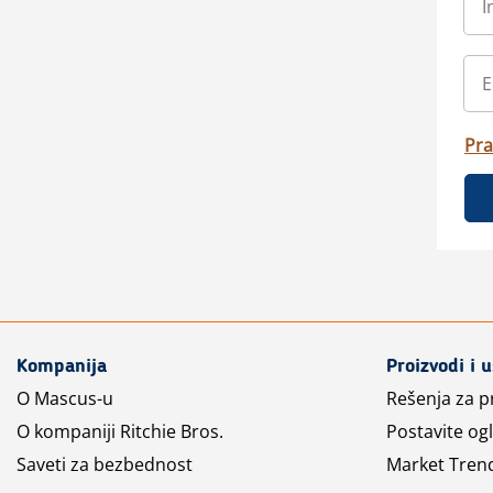
Pra
Kompanija
Proizvodi i 
O Mascus-u
Rešenja za 
O kompaniji Ritchie Bros.
Postavite og
Saveti za bezbednost
Market Tren