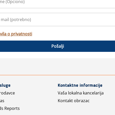
vila o privatnosti
Pošalji
usluge
Kontaktne informacije
prodavce
Vaša lokalna kancelarija
las
Kontakt obrazac
ds Reports