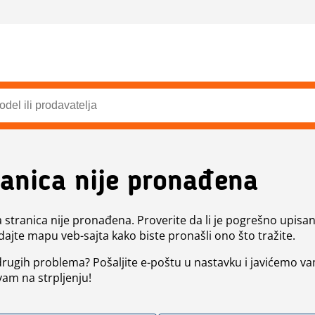
ranica nije pronađena
a stranica nije pronađena. Proverite da li je pogrešno upisan 
dajte mapu veb-sajta kako biste pronašli ono što tražite.
 drugih problema? Pošaljite e-poštu u nastavku i javićemo va
vam na strpljenju!