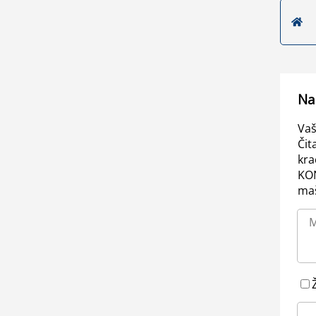
Na
Vaš
Čit
kra
KO
maš