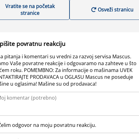
Vratite se na početak
Osveži stranicu
stranice
pišite povratnu reakciju
a pitanja i komentari su vredni za razvoj servisa Mascus.
amo Vaše povratne reakcije i odgovaramo na zahteve u što
ćem roku. POMEMBNO: Za informacije o mašinama UVEK
NTAKTIRAJTE PRODAVACA u OGLASU Mascus ne poseduje
ine u oglasima! Mašine su od prodavaca!
Želim odgovor na moju povratnu reakciju.