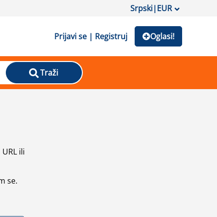
Srpski
|
EUR
Prijavi se | Registruj
Oglasi!
Traži
URL ili
m se.