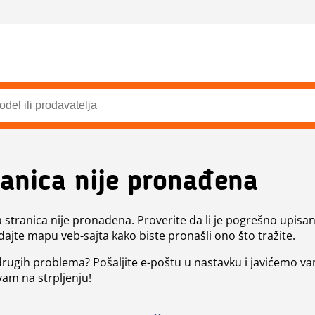
ranica nije pronađena
a stranica nije pronađena. Proverite da li je pogrešno upisan 
dajte mapu veb-sajta kako biste pronašli ono što tražite.
 drugih problema? Pošaljite e-poštu u nastavku i javićemo va
vam na strpljenju!