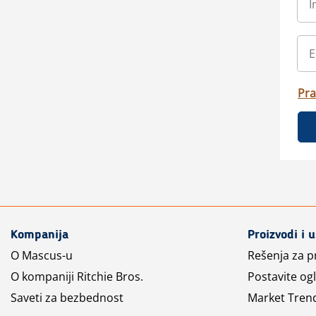
Pra
Kompanija
Proizvodi i 
O Mascus-u
Rešenja za 
O kompaniji Ritchie Bros.
Postavite og
Saveti za bezbednost
Market Tren