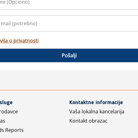
vila o privatnosti
Pošalji
usluge
Kontaktne informacije
prodavce
Vaša lokalna kancelarija
las
Kontakt obrazac
ds Reports