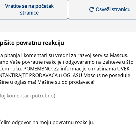
Vratite se na početak
Osveži stranicu
stranice
pišite povratnu reakciju
a pitanja i komentari su vredni za razvoj servisa Mascus.
amo Vaše povratne reakcije i odgovaramo na zahteve u što
ćem roku. POMEMBNO: Za informacije o mašinama UVEK
NTAKTIRAJTE PRODAVACA u OGLASU Mascus ne poseduje
ine u oglasima! Mašine su od prodavaca!
Želim odgovor na moju povratnu reakciju.