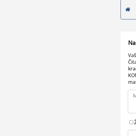
Na
Vaš
Čit
kra
KO
maš