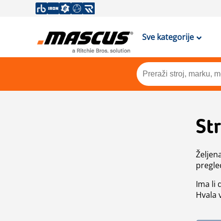
Sve kategorije
St
Željen
pregle
Ima li
Hvala 