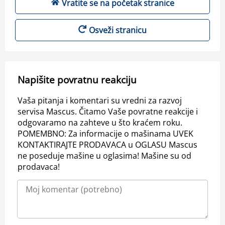
Vratite se na početak stranice
Osveži stranicu
Napišite povratnu reakciju
Vaša pitanja i komentari su vredni za razvoj
servisa Mascus. Čitamo Vaše povratne reakcije i
odgovaramo na zahteve u što kraćem roku.
POMEMBNO: Za informacije o mašinama UVEK
KONTAKTIRAJTE PRODAVACA u OGLASU Mascus
ne poseduje mašine u oglasima! Mašine su od
prodavaca!