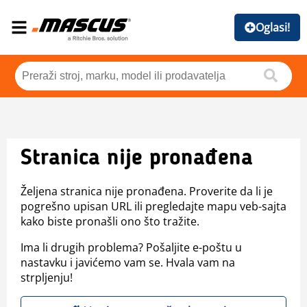
Oglasi!
Stranica nije pronađena
Željena stranica nije pronađena. Proverite da li je
pogrešno upisan URL ili pregledajte mapu veb-sajta
kako biste pronašli ono što tražite.
Ima li drugih problema? Pošaljite e-poštu u
nastavku i javićemo vam se. Hvala vam na
strpljenju!