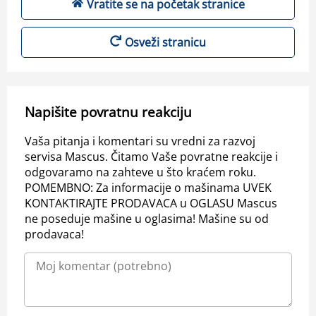
Vratite se na početak stranice
Osveži stranicu
Napišite povratnu reakciju
Vaša pitanja i komentari su vredni za razvoj
servisa Mascus. Čitamo Vaše povratne reakcije i
odgovaramo na zahteve u što kraćem roku.
POMEMBNO: Za informacije o mašinama UVEK
KONTAKTIRAJTE PRODAVACA u OGLASU Mascus
ne poseduje mašine u oglasima! Mašine su od
prodavaca!