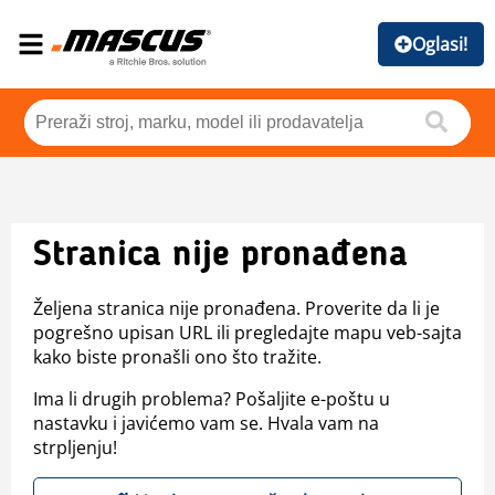
Oglasi!
Stranica nije pronađena
Željena stranica nije pronađena. Proverite da li je
pogrešno upisan URL ili pregledajte mapu veb-sajta
kako biste pronašli ono što tražite.
Ima li drugih problema? Pošaljite e-poštu u
nastavku i javićemo vam se. Hvala vam na
strpljenju!