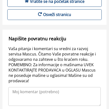
Vratite se na početak stranice
Osveži stranicu
Napišite povratnu reakciju
Vaša pitanja i komentari su vredni za razvoj
servisa Mascus. Čitamo Vaše povratne reakcije i
odgovaramo na zahteve u što kraćem roku.
POMEMBNO: Za informacije o mašinama UVEK
KONTAKTIRAJTE PRODAVACA u OGLASU Mascus
ne poseduje mašine u oglasima! Mašine su od
prodavaca!