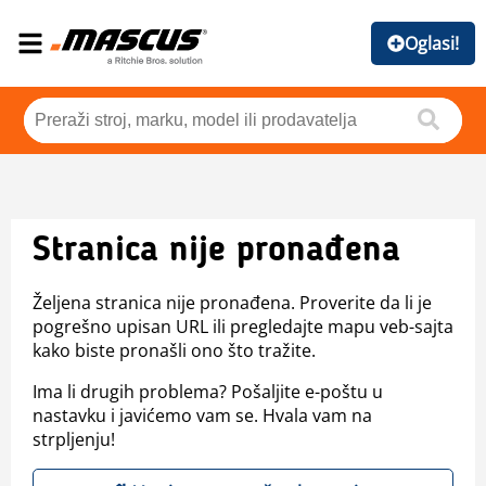
Oglasi!
Stranica nije pronađena
Željena stranica nije pronađena. Proverite da li je
pogrešno upisan URL ili pregledajte mapu veb-sajta
kako biste pronašli ono što tražite.
Ima li drugih problema? Pošaljite e-poštu u
nastavku i javićemo vam se. Hvala vam na
strpljenju!