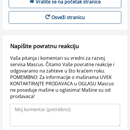
Vratite se na početak stranice
Osveži stranicu
Napišite povratnu reakciju
Vaša pitanja i komentari su vredni za razvoj
servisa Mascus. Čitamo Vaše povratne reakcije i
odgovaramo na zahteve u što kraćem roku.
POMEMBNO: Za informacije o mašinama UVEK
KONTAKTIRAJTE PRODAVACA u OGLASU Mascus
ne poseduje mašine u oglasima! Mašine su od
prodavaca!