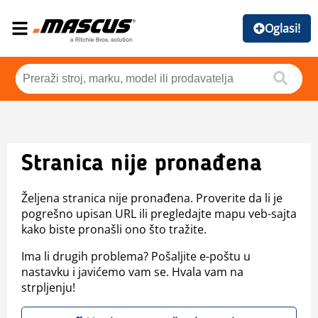
Oglasi!
Stranica nije pronađena
Željena stranica nije pronađena. Proverite da li je
pogrešno upisan URL ili pregledajte mapu veb-sajta
kako biste pronašli ono što tražite.
Ima li drugih problema? Pošaljite e-poštu u
nastavku i javićemo vam se. Hvala vam na
strpljenju!