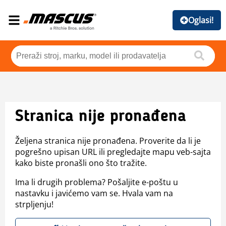
Oglasi!
Stranica nije pronađena
Željena stranica nije pronađena. Proverite da li je
pogrešno upisan URL ili pregledajte mapu veb-sajta
kako biste pronašli ono što tražite.
Ima li drugih problema? Pošaljite e-poštu u
nastavku i javićemo vam se. Hvala vam na
strpljenju!