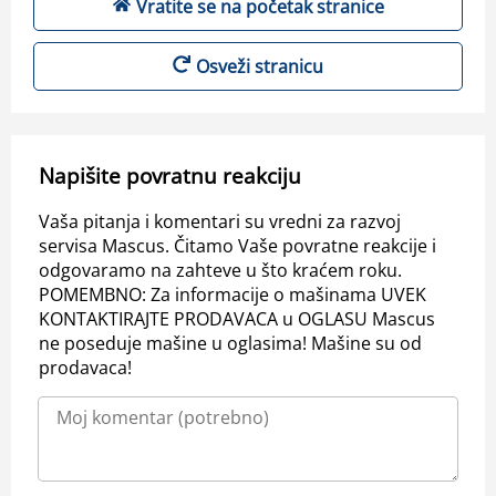
Vratite se na početak stranice
Osveži stranicu
Napišite povratnu reakciju
Vaša pitanja i komentari su vredni za razvoj
servisa Mascus. Čitamo Vaše povratne reakcije i
odgovaramo na zahteve u što kraćem roku.
POMEMBNO: Za informacije o mašinama UVEK
KONTAKTIRAJTE PRODAVACA u OGLASU Mascus
ne poseduje mašine u oglasima! Mašine su od
prodavaca!