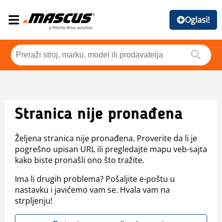
Oglasi!
Stranica nije pronađena
Željena stranica nije pronađena. Proverite da li je
pogrešno upisan URL ili pregledajte mapu veb-sajta
kako biste pronašli ono što tražite.
Ima li drugih problema? Pošaljite e-poštu u
nastavku i javićemo vam se. Hvala vam na
strpljenju!