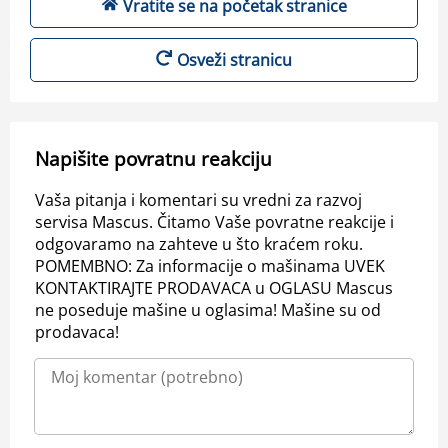
Vratite se na početak stranice
Osveži stranicu
Napišite povratnu reakciju
Vaša pitanja i komentari su vredni za razvoj
servisa Mascus. Čitamo Vaše povratne reakcije i
odgovaramo na zahteve u što kraćem roku.
POMEMBNO: Za informacije o mašinama UVEK
KONTAKTIRAJTE PRODAVACA u OGLASU Mascus
ne poseduje mašine u oglasima! Mašine su od
prodavaca!