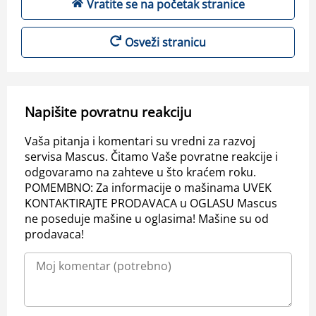
Vratite se na početak stranice
Osveži stranicu
Napišite povratnu reakciju
Vaša pitanja i komentari su vredni za razvoj
servisa Mascus. Čitamo Vaše povratne reakcije i
odgovaramo na zahteve u što kraćem roku.
POMEMBNO: Za informacije o mašinama UVEK
KONTAKTIRAJTE PRODAVACA u OGLASU Mascus
ne poseduje mašine u oglasima! Mašine su od
prodavaca!