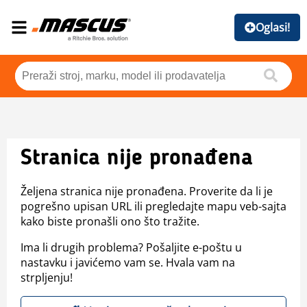
Oglasi!
Stranica nije pronađena
Željena stranica nije pronađena. Proverite da li je
pogrešno upisan URL ili pregledajte mapu veb-sajta
kako biste pronašli ono što tražite.
Ima li drugih problema? Pošaljite e-poštu u
nastavku i javićemo vam se. Hvala vam na
strpljenju!