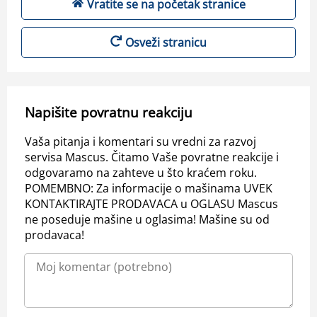
Vratite se na početak stranice
Osveži stranicu
Napišite povratnu reakciju
Vaša pitanja i komentari su vredni za razvoj
servisa Mascus. Čitamo Vaše povratne reakcije i
odgovaramo na zahteve u što kraćem roku.
POMEMBNO: Za informacije o mašinama UVEK
KONTAKTIRAJTE PRODAVACA u OGLASU Mascus
ne poseduje mašine u oglasima! Mašine su od
prodavaca!