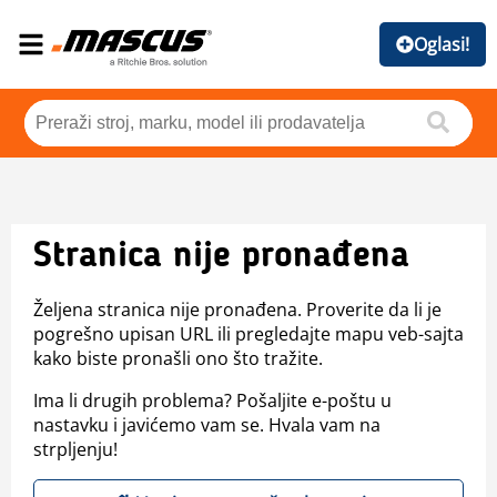
Oglasi!
Stranica nije pronađena
Željena stranica nije pronađena. Proverite da li je
pogrešno upisan URL ili pregledajte mapu veb-sajta
kako biste pronašli ono što tražite.
Ima li drugih problema? Pošaljite e-poštu u
nastavku i javićemo vam se. Hvala vam na
strpljenju!