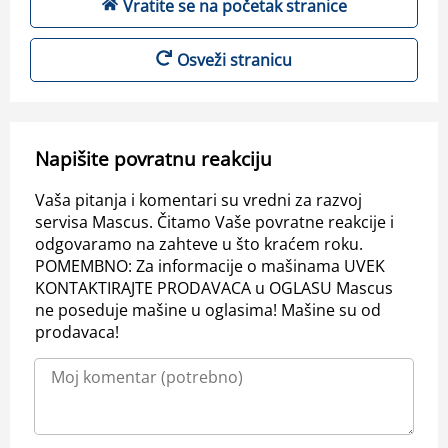
Vratite se na početak stranice
Osveži stranicu
Napišite povratnu reakciju
Vaša pitanja i komentari su vredni za razvoj
servisa Mascus. Čitamo Vaše povratne reakcije i
odgovaramo na zahteve u što kraćem roku.
POMEMBNO: Za informacije o mašinama UVEK
KONTAKTIRAJTE PRODAVACA u OGLASU Mascus
ne poseduje mašine u oglasima! Mašine su od
prodavaca!