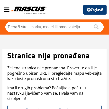
Oglasi!
Stranica nije pronađena
Željena stranica nije pronađena. Proverite da li je
pogrešno upisan URL ili pregledajte mapu veb-sajta
kako biste pronašli ono što tražite.
Ima li drugih problema? Pošaljite e-poštu u
nastavku i javićemo vam se. Hvala vam na
strpljenju!