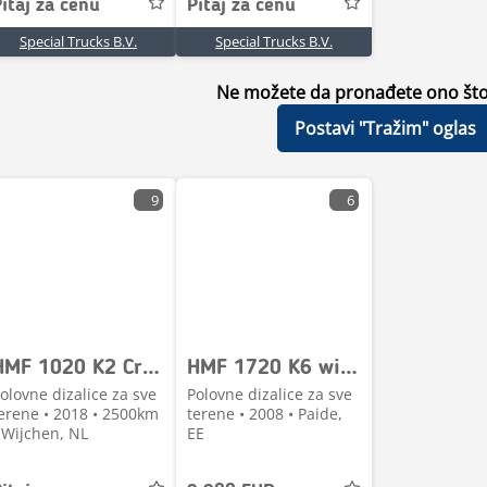
itaj za cenu
Pitaj za cenu
Special Trucks B.V.
Special Trucks B.V.
Ne možete da pronađete ono što 
Postavi "Tražim" oglas
9
6
HMF 1020 K2 Crane / Kraan / Autolaadkraan / Ladekrane
HMF 1720 K6 with REMOTE CONTROL
olovne dizalice za sve
Polovne dizalice za sve
erene • 2018 • 2500km
terene • 2008 • Paide,
 Wijchen, NL
EE