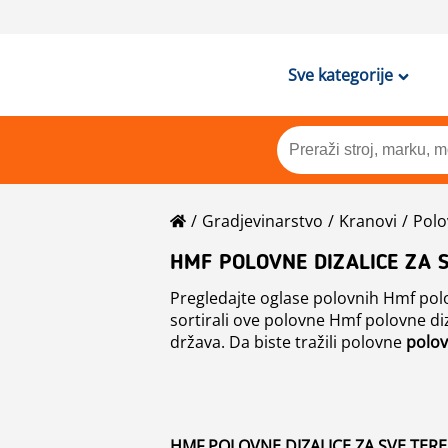
Sve kategorije
Gradjevinarstvo
Kranovi
Polo
HMF POLOVNE DIZALICE ZA 
Pregledajte oglase polovnih Hmf polov
sortirali ove polovne Hmf polovne diz
država. Da biste tražili polovne
polov
HMF POLOVNE DIZALICE ZA SVE TERE