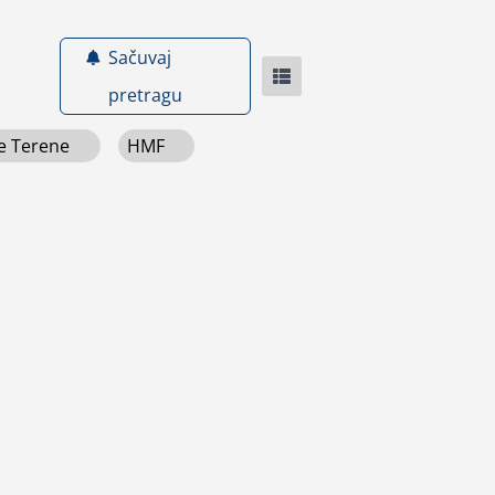
Sačuvaj
pretragu
ve Terene
HMF