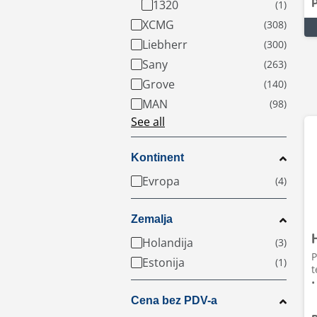
1320
P
XCMG
Liebherr
Sany
Grove
MAN
See all
Kontinent
Evropa
Zemalja
Holandija
P
Estonija
t
•
Cena bez PDV-a