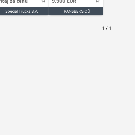
itaj za cenu
9.900 EUR
Special Trucks B.V.
TRANSBERG OÜ
1
/
1