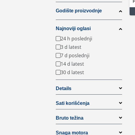
P
Godište proizvodnje
Najnoviji oglasi
24 h poslednji
3 d latest
7 d poslednji
14 d latest
30 d latest
Details
Sati korišćenja
Bruto težina
Snaga motora