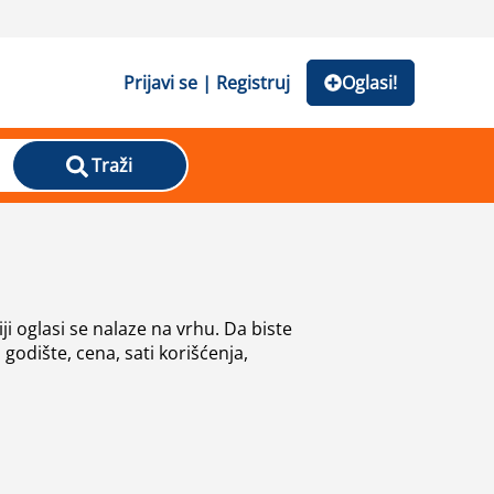
Prijavi se | Registruj
Oglasi!
Traži
i oglasi se nalaze na vrhu. Da biste
godište, cena, sati korišćenja,