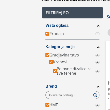
FILTRIRAJ PO
S
Vrsta oglasa
Prodaja
Kategorija mrlje
Gradjevinarstvo
Kranovi
Polovne dizalice za
sve terene
Brend
P
t
•
HMF