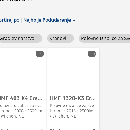
ortiraj po
|
Najbolje Podudaranje
Gradjevinarstvo
Kranovi
Polovne Dizalice Za S
9
9
HMF 403 K4 Crane / Kraan / Autolaadkraan / Ladekrane /
HMF 1320-K3 Crane / Kraan / Autolaadkraan / Ladekrane
olovne dizalice za sve
Polovne dizalice za sve
erene • 2008 • 2500km
terene • 2016 • 2500km
 Wijchen, NL
• Wijchen, NL