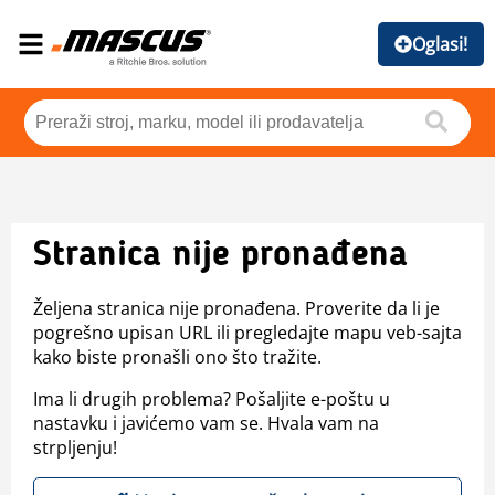
Oglasi!
Stranica nije pronađena
Željena stranica nije pronađena. Proverite da li je
pogrešno upisan URL ili pregledajte mapu veb-sajta
kako biste pronašli ono što tražite.
Ima li drugih problema? Pošaljite e-poštu u
nastavku i javićemo vam se. Hvala vam na
strpljenju!