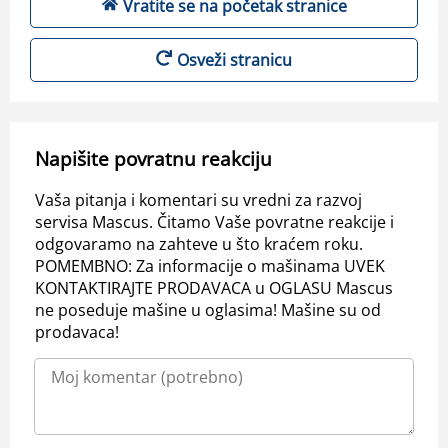
Vratite se na početak stranice
Osveži stranicu
Napišite povratnu reakciju
Vaša pitanja i komentari su vredni za razvoj
servisa Mascus. Čitamo Vaše povratne reakcije i
odgovaramo na zahteve u što kraćem roku.
POMEMBNO: Za informacije o mašinama UVEK
KONTAKTIRAJTE PRODAVACA u OGLASU Mascus
ne poseduje mašine u oglasima! Mašine su od
prodavaca!