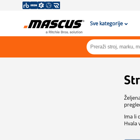
Sve kategorije
St
Željen
pregle
Ima li
Hvala 