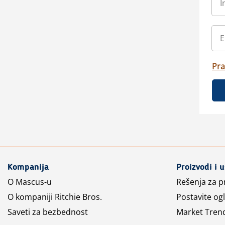
Pra
Kompanija
Proizvodi i 
O Mascus-u
Rešenja za 
O kompaniji Ritchie Bros.
Postavite og
Saveti za bezbednost
Market Tren