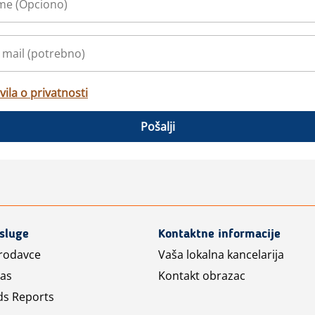
vila o privatnosti
Pošalji
usluge
Kontaktne informacije
prodavce
Vaša lokalna kancelarija
las
Kontakt obrazac
ds Reports