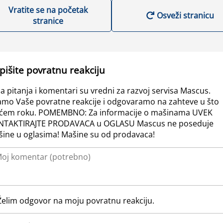
Vratite se na početak
Osveži stranicu
stranice
pišite povratnu reakciju
a pitanja i komentari su vredni za razvoj servisa Mascus.
amo Vaše povratne reakcije i odgovaramo na zahteve u što
ćem roku. POMEMBNO: Za informacije o mašinama UVEK
NTAKTIRAJTE PRODAVACA u OGLASU Mascus ne poseduje
ine u oglasima! Mašine su od prodavaca!
Želim odgovor na moju povratnu reakciju.