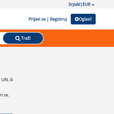
Srpski
|
EUR
Prijavi se | Registruj
Oglasi!
Traži
URL ili
m se.