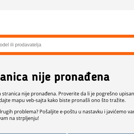
ranica nije pronađena
a stranica nije pronađena. Proverite da li je pogrešno upisan 
dajte mapu veb-sajta kako biste pronašli ono što tražite.
 drugih problema? Pošaljite e-poštu u nastavku i javićemo va
vam na strpljenju!