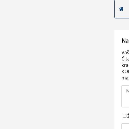
Na
Vaš
Čit
kra
KO
maš