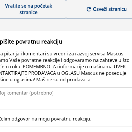
Vratite se na početak
Osveži stranicu
stranice
pišite povratnu reakciju
a pitanja i komentari su vredni za razvoj servisa Mascus.
amo Vaše povratne reakcije i odgovaramo na zahteve u što
ćem roku. POMEMBNO: Za informacije o mašinama UVEK
NTAKTIRAJTE PRODAVACA u OGLASU Mascus ne poseduje
ine u oglasima! Mašine su od prodavaca!
Želim odgovor na moju povratnu reakciju.