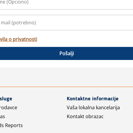
vila o privatnosti
Pošalji
usluge
Kontaktne informacije
prodavce
Vaša lokalna kancelarija
las
Kontakt obrazac
ds Reports