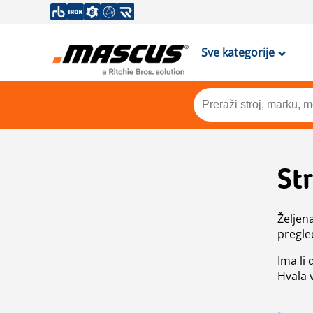
Sve kategorije
St
Željen
pregle
Ima li
Hvala 