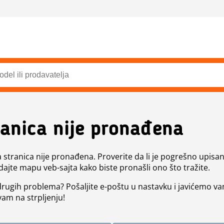
ranica nije pronađena
a stranica nije pronađena. Proverite da li je pogrešno upisan 
dajte mapu veb-sajta kako biste pronašli ono što tražite.
 drugih problema? Pošaljite e-poštu u nastavku i javićemo va
vam na strpljenju!