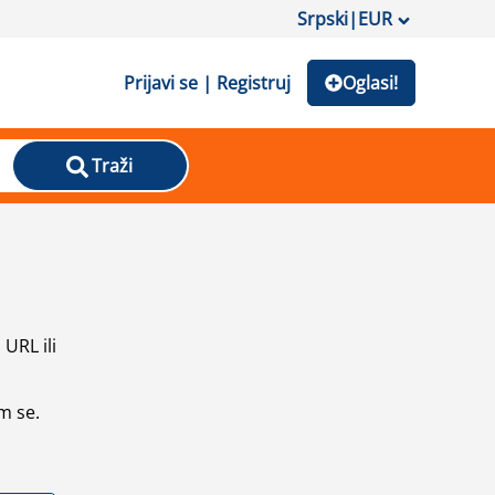
Srpski
|
EUR
Prijavi se | Registruj
Oglasi!
Traži
URL ili
m se.