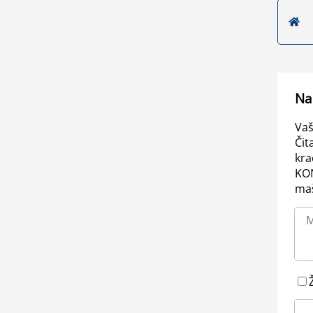
Na
Vaš
Čit
kra
KO
maš