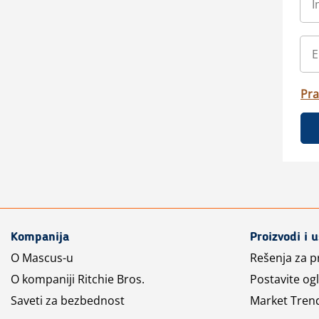
Pra
Kompanija
Proizvodi i 
O Mascus-u
Rešenja za 
O kompaniji Ritchie Bros.
Postavite og
Saveti za bezbednost
Market Tren