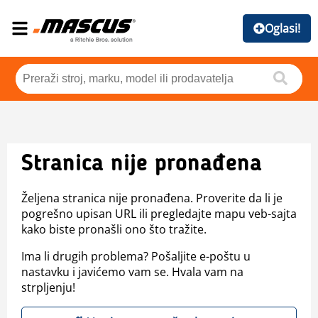
Oglasi!
Stranica nije pronađena
Željena stranica nije pronađena. Proverite da li je
pogrešno upisan URL ili pregledajte mapu veb-sajta
kako biste pronašli ono što tražite.
Ima li drugih problema? Pošaljite e-poštu u
nastavku i javićemo vam se. Hvala vam na
strpljenju!