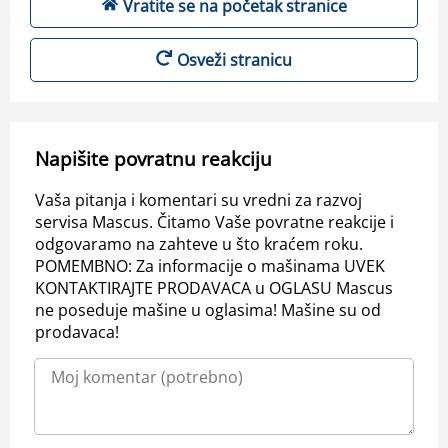
Vratite se na početak stranice
Osveži stranicu
Napišite povratnu reakciju
Vaša pitanja i komentari su vredni za razvoj
servisa Mascus. Čitamo Vaše povratne reakcije i
odgovaramo na zahteve u što kraćem roku.
POMEMBNO: Za informacije o mašinama UVEK
KONTAKTIRAJTE PRODAVACA u OGLASU Mascus
ne poseduje mašine u oglasima! Mašine su od
prodavaca!