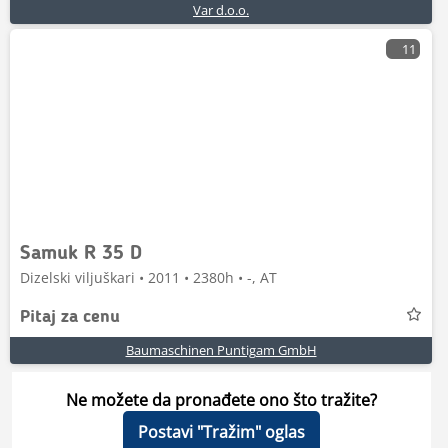
Var d.o.o.
11
Samuk R 35 D
Dizelski viljuškari • 2011 • 2380h • -, AT
Pitaj za cenu
Baumaschinen Puntigam GmbH
Ne možete da pronađete ono što tražite?
Postavi "Tražim" oglas