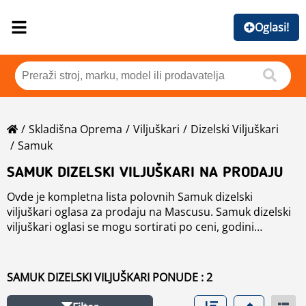
Oglasi!
Skladišna Oprema
Viljuškari
Dizelski Viljuškari
Samuk
SAMUK DIZELSKI VILJUŠKARI NA PRODAJU
Ovde je kompletna lista polovnih Samuk dizelski
viljuškari oglasa za prodaju na Mascusu. Samuk dizelski
viljuškari oglasi se mogu sortirati po ceni, godini
proizvodnje ili zemlji. Koristite levu navigaciju da biste
suzili pretragu ili pročitajte više o Samuk dizelski
viljuškari u odeljku Brendovi.
SAMUK DIZELSKI VILJUŠKARI PONUDE : 2