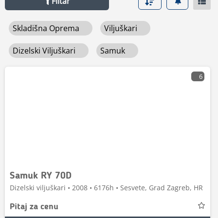
Filtar
Skladišna Oprema
Viljuškari
Dizelski Viljuškari
Samuk
6
Samuk RY 70D
Dizelski viljuškari • 2008 • 6176h • Sesvete, Grad Zagreb, HR
Pitaj za cenu