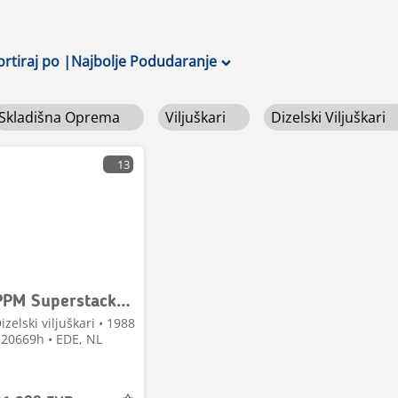
ortiraj po
|
Najbolje Podudaranje
Skladišna Oprema
Viljuškari
Dizelski Viljuškari
13
PPM Superstacker PPM Superstacker 40.000 KG
izelski viljuškari • 1988
 20669h • EDE, NL