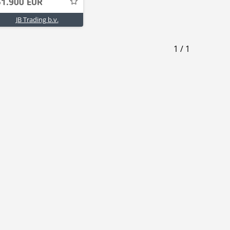
51.900 EUR
JB Trading b.v.
1
/
1