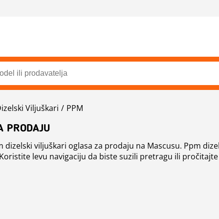
izelski Viljuškari
PPM
NA PRODAJU
dizelski viljuškari oglasa za prodaju na Mascusu. Ppm dizelsk
Koristite levu navigaciju da biste suzili pretragu ili pročitajte
1