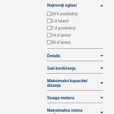
Najnoviji oglasi
24 h poslednji
3 d latest
7 d poslednji
14 d latest
30 d latest
Details
Sati korišćenja
Maksimalni kapacitet
dizanja
Snaga motora
Maksimalna visina