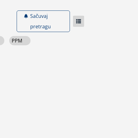
Sačuvaj
pretragu
PPM