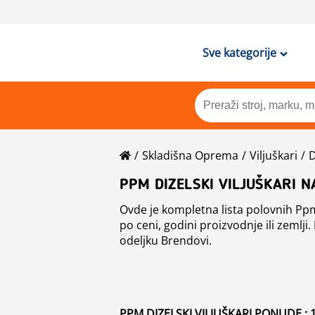
Sve kategorije
Skladišna Oprema
Viljuškari
D
PPM DIZELSKI VILJUŠKARI 
Ovde je kompletna lista polovnih Ppm 
po ceni, godini proizvodnje ili zemlji. 
odeljku Brendovi.
PPM DIZELSKI VILJUŠKARI PONUDE : 