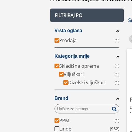
FILTRIRAJ PO
S
Vrsta oglasa
Prodaja
Kategorija mrlje
Skladišna oprema
Viljuškari
Dizelski viljuškari
Brend
D
•
PPM
Linde