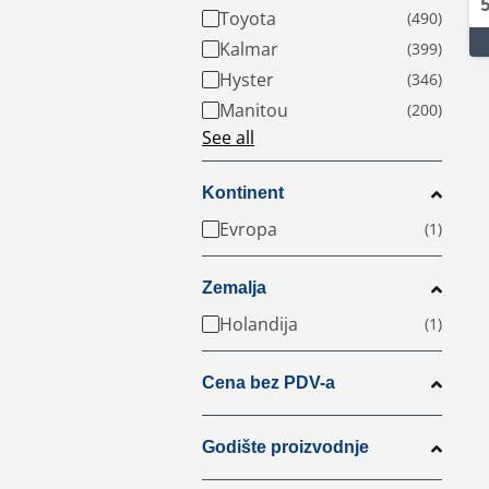
Toyota
Kalmar
Hyster
Manitou
See all
Kontinent
Evropa
Zemalja
Holandija
Cena bez PDV-a
Godište proizvodnje