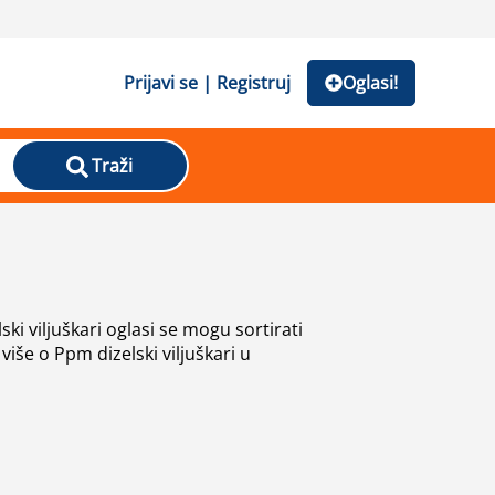
Prijavi se | Registruj
Oglasi!
Traži
i viljuškari oglasi se mogu sortirati
 više o Ppm dizelski viljuškari u