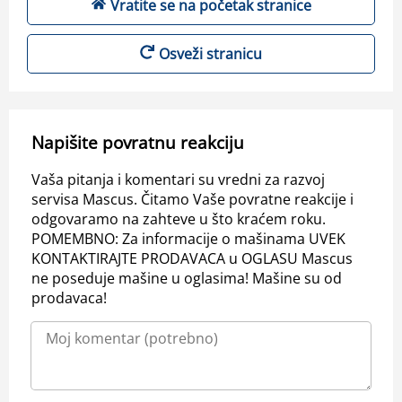
Vratite se na početak stranice
Osveži stranicu
Napišite povratnu reakciju
Vaša pitanja i komentari su vredni za razvoj
servisa Mascus. Čitamo Vaše povratne reakcije i
odgovaramo na zahteve u što kraćem roku.
POMEMBNO: Za informacije o mašinama UVEK
KONTAKTIRAJTE PRODAVACA u OGLASU Mascus
ne poseduje mašine u oglasima! Mašine su od
prodavaca!