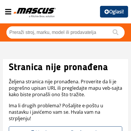
Oglasi!
Stranica nije pronađena
Željena stranica nije pronađena. Proverite da li je
pogrešno upisan URL ili pregledajte mapu veb-sajta
kako biste pronašli ono što tražite.
Ima li drugih problema? Pošaljite e-poštu u
nastavku i javićemo vam se. Hvala vam na
strpljenju!