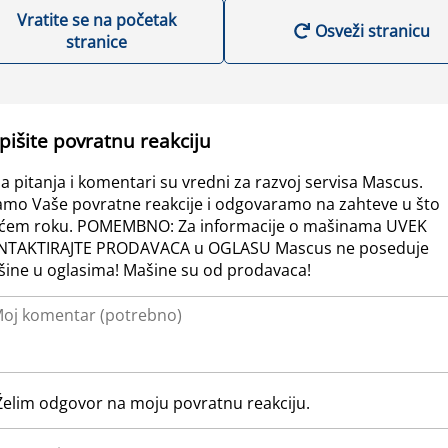
Vratite se na početak
Osveži stranicu
stranice
pišite povratnu reakciju
a pitanja i komentari su vredni za razvoj servisa Mascus.
amo Vaše povratne reakcije i odgovaramo na zahteve u što
ćem roku. POMEMBNO: Za informacije o mašinama UVEK
NTAKTIRAJTE PRODAVACA u OGLASU Mascus ne poseduje
ine u oglasima! Mašine su od prodavaca!
Želim odgovor na moju povratnu reakciju.