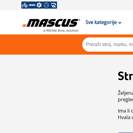
Sve kategorije
St
Željen
pregle
Ima li
Hvala 