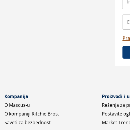
Pra
Kompanija
Proizvodi i 
O Mascus-u
Rešenja za 
O kompaniji Ritchie Bros.
Postavite og
Saveti za bezbednost
Market Tren