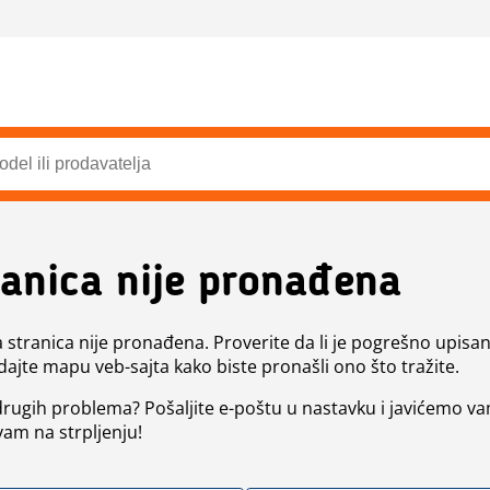
ranica nije pronađena
a stranica nije pronađena. Proverite da li je pogrešno upisan 
dajte mapu veb-sajta kako biste pronašli ono što tražite.
 drugih problema? Pošaljite e-poštu u nastavku i javićemo va
vam na strpljenju!