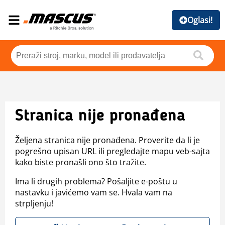
Oglasi!
Stranica nije pronađena
Željena stranica nije pronađena. Proverite da li je
pogrešno upisan URL ili pregledajte mapu veb-sajta
kako biste pronašli ono što tražite.
Ima li drugih problema? Pošaljite e-poštu u
nastavku i javićemo vam se. Hvala vam na
strpljenju!