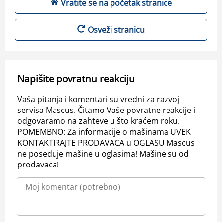
Vratite se na početak stranice
Osveži stranicu
Napišite povratnu reakciju
Vaša pitanja i komentari su vredni za razvoj
servisa Mascus. Čitamo Vaše povratne reakcije i
odgovaramo na zahteve u što kraćem roku.
POMEMBNO: Za informacije o mašinama UVEK
KONTAKTIRAJTE PRODAVACA u OGLASU Mascus
ne poseduje mašine u oglasima! Mašine su od
prodavaca!