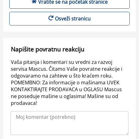
Vratite se na početak stranice
Osveži stranicu
Napišite povratnu reakciju
Vaša pitanja i komentari su vredni za razvoj
servisa Mascus. Čitamo Vaše povratne reakcije i
odgovaramo na zahteve u što kraćem roku.
POMEMBNO: Za informacije o mašinama UVEK
KONTAKTIRAJTE PRODAVACA u OGLASU Mascus
ne poseduje mašine u oglasima! Mašine su od
prodavaca!