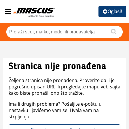
Oglasi!
Stranica nije pronađena
Željena stranica nije pronađena. Proverite da li je
pogrešno upisan URL ili pregledajte mapu veb-sajta
kako biste pronašli ono što tražite.
Ima li drugih problema? Pošaljite e-poštu u
nastavku i javićemo vam se. Hvala vam na
strpljenju!