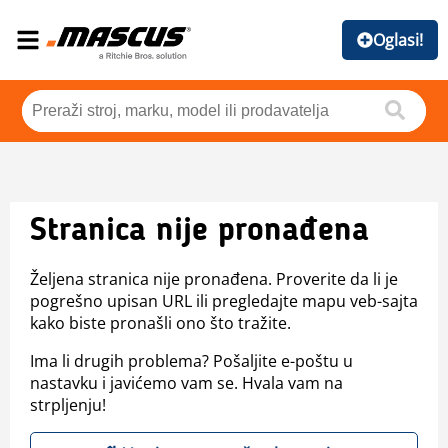
Oglasi!
Stranica nije pronađena
Željena stranica nije pronađena. Proverite da li je
pogrešno upisan URL ili pregledajte mapu veb-sajta
kako biste pronašli ono što tražite.
Ima li drugih problema? Pošaljite e-poštu u
nastavku i javićemo vam se. Hvala vam na
strpljenju!