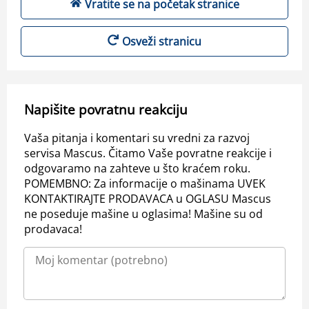
Vratite se na početak stranice
Osveži stranicu
Napišite povratnu reakciju
Vaša pitanja i komentari su vredni za razvoj
servisa Mascus. Čitamo Vaše povratne reakcije i
odgovaramo na zahteve u što kraćem roku.
POMEMBNO: Za informacije o mašinama UVEK
KONTAKTIRAJTE PRODAVACA u OGLASU Mascus
ne poseduje mašine u oglasima! Mašine su od
prodavaca!