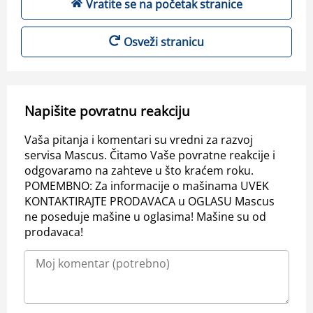
Vratite se na početak stranice
Osveži stranicu
Napišite povratnu reakciju
Vaša pitanja i komentari su vredni za razvoj
servisa Mascus. Čitamo Vaše povratne reakcije i
odgovaramo na zahteve u što kraćem roku.
POMEMBNO: Za informacije o mašinama UVEK
KONTAKTIRAJTE PRODAVACA u OGLASU Mascus
ne poseduje mašine u oglasima! Mašine su od
prodavaca!