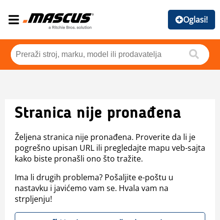
Oglasi!
Stranica nije pronađena
Željena stranica nije pronađena. Proverite da li je
pogrešno upisan URL ili pregledajte mapu veb-sajta
kako biste pronašli ono što tražite.
Ima li drugih problema? Pošaljite e-poštu u
nastavku i javićemo vam se. Hvala vam na
strpljenju!