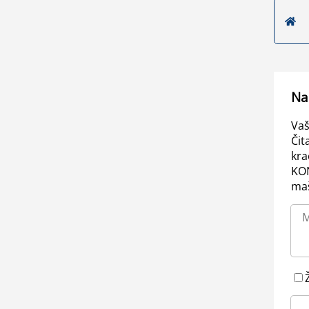
Na
Vaš
Čit
kra
KO
maš