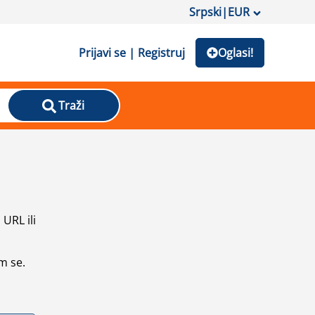
Srpski
|
EUR
Prijavi se | Registruj
Oglasi!
Traži
URL ili
m se.