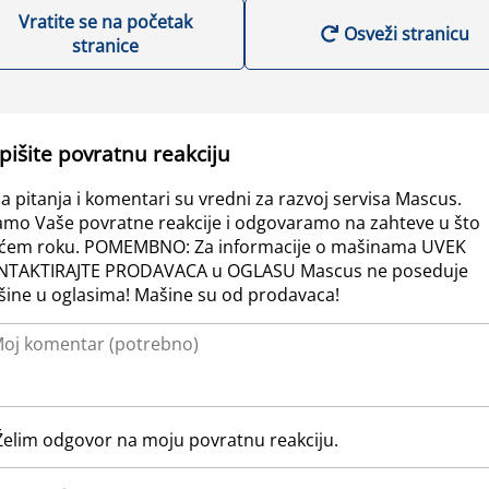
Vratite se na početak
Osveži stranicu
stranice
pišite povratnu reakciju
a pitanja i komentari su vredni za razvoj servisa Mascus.
amo Vaše povratne reakcije i odgovaramo na zahteve u što
ćem roku. POMEMBNO: Za informacije o mašinama UVEK
NTAKTIRAJTE PRODAVACA u OGLASU Mascus ne poseduje
ine u oglasima! Mašine su od prodavaca!
Želim odgovor na moju povratnu reakciju.