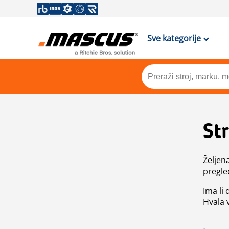
Sve kategorije
St
Željen
pregle
Ima li
Hvala 