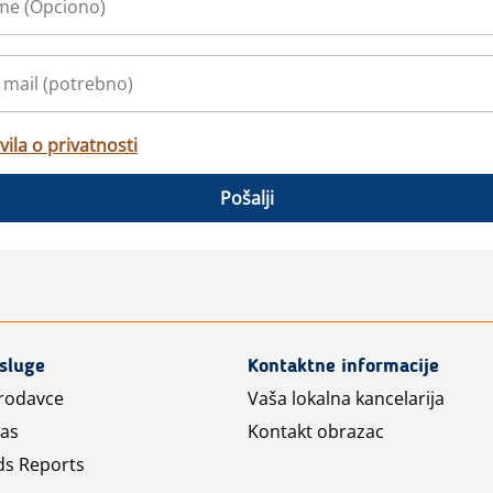
vila o privatnosti
Pošalji
usluge
Kontaktne informacije
prodavce
Vaša lokalna kancelarija
las
Kontakt obrazac
ds Reports