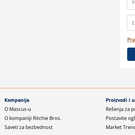
Pra
Kompanija
Proizvodi i 
O Mascus-u
Rešenja za 
O kompaniji Ritchie Bros.
Postavite og
Saveti za bezbednost
Market Tren