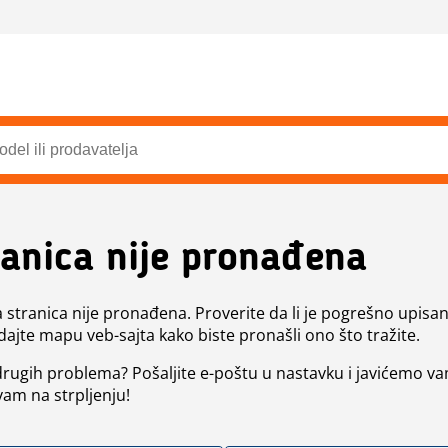
ranica nije pronađena
a stranica nije pronađena. Proverite da li je pogrešno upisan 
dajte mapu veb-sajta kako biste pronašli ono što tražite.
 drugih problema? Pošaljite e-poštu u nastavku i javićemo va
vam na strpljenju!