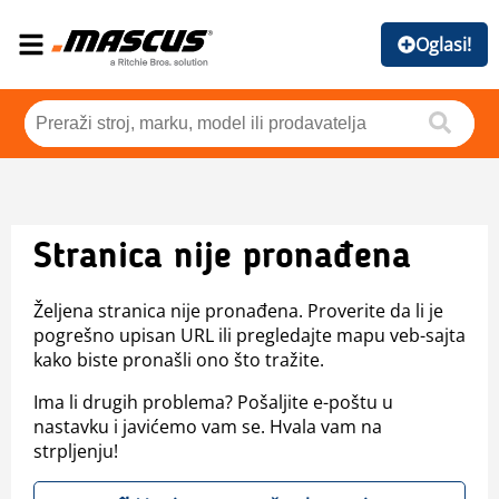
Oglasi!
Stranica nije pronađena
Željena stranica nije pronađena. Proverite da li je
pogrešno upisan URL ili pregledajte mapu veb-sajta
kako biste pronašli ono što tražite.
Ima li drugih problema? Pošaljite e-poštu u
nastavku i javićemo vam se. Hvala vam na
strpljenju!