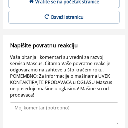
Vratite se na početak stranice
Osveži stranicu
Napišite povratnu reakciju
Vaša pitanja i komentari su vredni za razvoj
servisa Mascus. Čitamo Vaše povratne reakcije i
odgovaramo na zahteve u što kraćem roku.
POMEMBNO: Za informacije o mašinama UVEK
KONTAKTIRAJTE PRODAVACA u OGLASU Mascus
ne poseduje mašine u oglasima! Mašine su od
prodavaca!