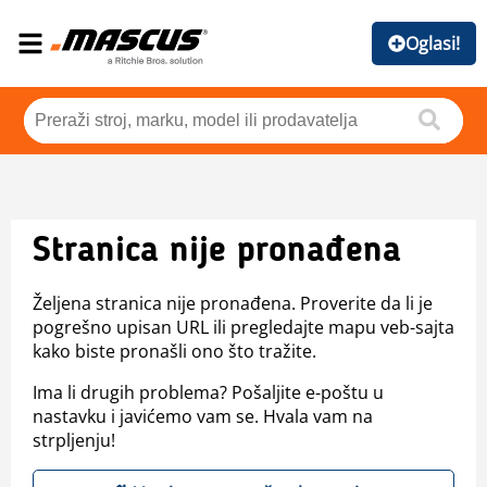
Oglasi!
Stranica nije pronađena
Željena stranica nije pronađena. Proverite da li je
pogrešno upisan URL ili pregledajte mapu veb-sajta
kako biste pronašli ono što tražite.
Ima li drugih problema? Pošaljite e-poštu u
nastavku i javićemo vam se. Hvala vam na
strpljenju!