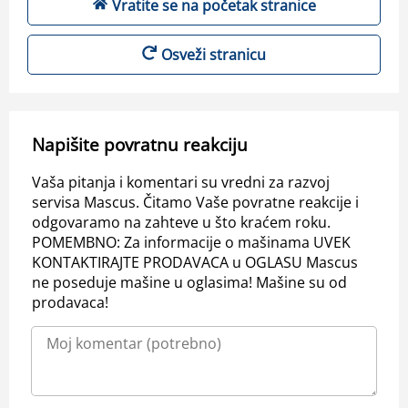
Vratite se na početak stranice
Osveži stranicu
Napišite povratnu reakciju
Vaša pitanja i komentari su vredni za razvoj
servisa Mascus. Čitamo Vaše povratne reakcije i
odgovaramo na zahteve u što kraćem roku.
POMEMBNO: Za informacije o mašinama UVEK
KONTAKTIRAJTE PRODAVACA u OGLASU Mascus
ne poseduje mašine u oglasima! Mašine su od
prodavaca!