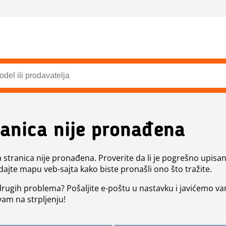
ranica nije pronađena
a stranica nije pronađena. Proverite da li je pogrešno upisan 
dajte mapu veb-sajta kako biste pronašli ono što tražite.
 drugih problema? Pošaljite e-poštu u nastavku i javićemo va
vam na strpljenju!