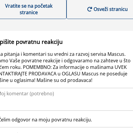
Vratite se na početak
Osveži stranicu
stranice
pišite povratnu reakciju
a pitanja i komentari su vredni za razvoj servisa Mascus.
amo Vaše povratne reakcije i odgovaramo na zahteve u što
ćem roku. POMEMBNO: Za informacije o mašinama UVEK
NTAKTIRAJTE PRODAVACA u OGLASU Mascus ne poseduje
ine u oglasima! Mašine su od prodavaca!
Želim odgovor na moju povratnu reakciju.