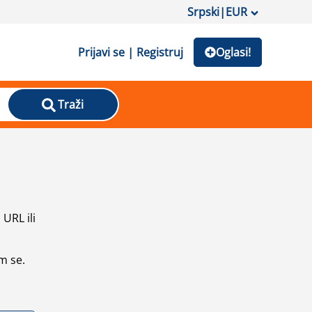
Srpski
|
EUR
Prijavi se | Registruj
Oglasi!
Traži
URL ili
m se.