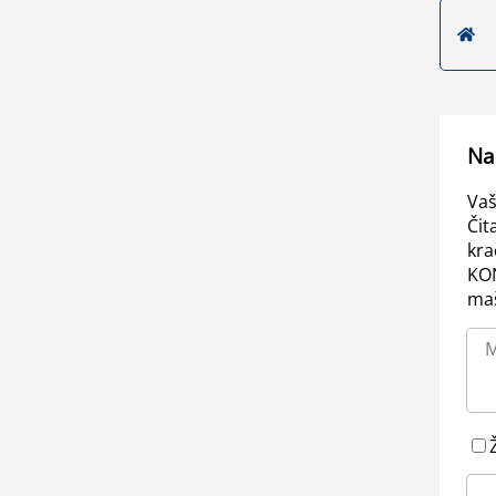
Na
Vaš
Čit
kra
KO
maš