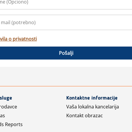
vila o privatnosti
Pošalji
usluge
Kontaktne informacije
prodavce
Vaša lokalna kancelarija
las
Kontakt obrazac
ds Reports