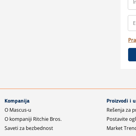
Pra
Kompanija
Proizvodi i 
O Mascus-u
Rešenja za 
O kompaniji Ritchie Bros.
Postavite og
Saveti za bezbednost
Market Tren