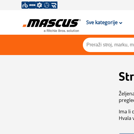
Sve kategorije
St
Željen
pregle
Ima li
Hvala 