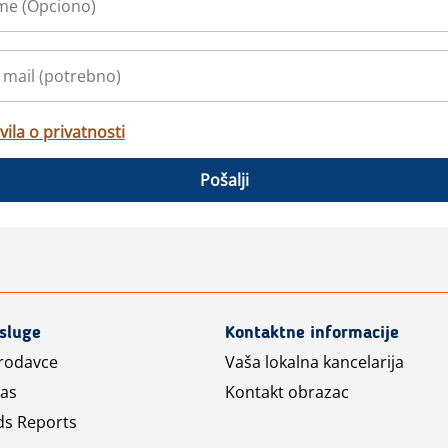
vila o privatnosti
Pošalji
usluge
Kontaktne informacije
prodavce
Vaša lokalna kancelarija
las
Kontakt obrazac
ds Reports