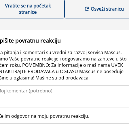
Vratite se na početak
Osveži stranicu
stranice
pišite povratnu reakciju
a pitanja i komentari su vredni za razvoj servisa Mascus.
amo Vaše povratne reakcije i odgovaramo na zahteve u što
ćem roku. POMEMBNO: Za informacije o mašinama UVEK
NTAKTIRAJTE PRODAVACA u OGLASU Mascus ne poseduje
ine u oglasima! Mašine su od prodavaca!
Želim odgovor na moju povratnu reakciju.