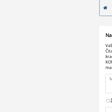
Na
Vaš
Čit
kra
KO
maš