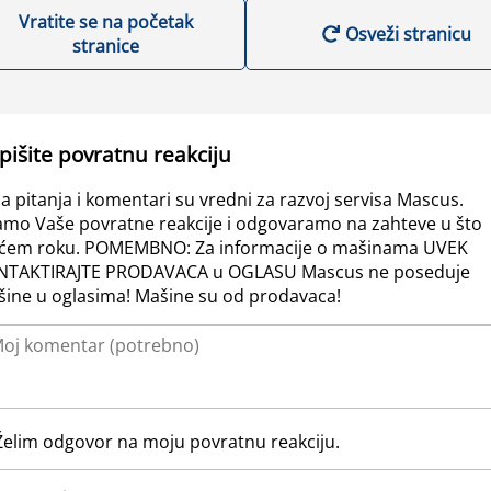
Vratite se na početak
Osveži stranicu
stranice
pišite povratnu reakciju
a pitanja i komentari su vredni za razvoj servisa Mascus.
amo Vaše povratne reakcije i odgovaramo na zahteve u što
ćem roku. POMEMBNO: Za informacije o mašinama UVEK
NTAKTIRAJTE PRODAVACA u OGLASU Mascus ne poseduje
ine u oglasima! Mašine su od prodavaca!
Želim odgovor na moju povratnu reakciju.