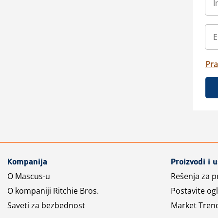
Pra
Kompanija
Proizvodi i 
O Mascus-u
Rešenja za 
O kompaniji Ritchie Bros.
Postavite og
Saveti za bezbednost
Market Tren