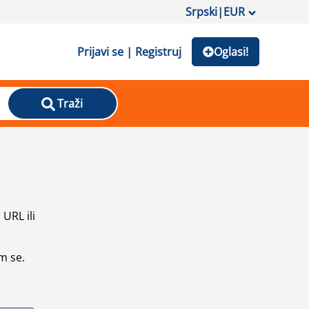
Srpski
|
EUR
Prijavi se | Registruj
Oglasi!
Traži
URL ili
m se.