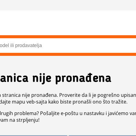
ranica nije pronađena
a stranica nije pronađena. Proverite da li je pogrešno upisan 
dajte mapu veb-sajta kako biste pronašli ono što tražite.
 drugih problema? Pošaljite e-poštu u nastavku i javićemo va
vam na strpljenju!