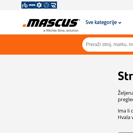
Sve kategorije
St
Željen
pregle
Ima li
Hvala 