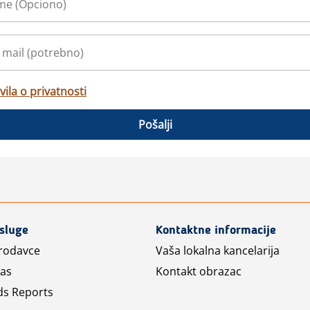
vila o privatnosti
Pošalji
usluge
Kontaktne informacije
prodavce
Vaša lokalna kancelarija
las
Kontakt obrazac
ds Reports