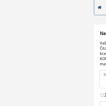
Na
Vaš
Čit
kra
KO
maš