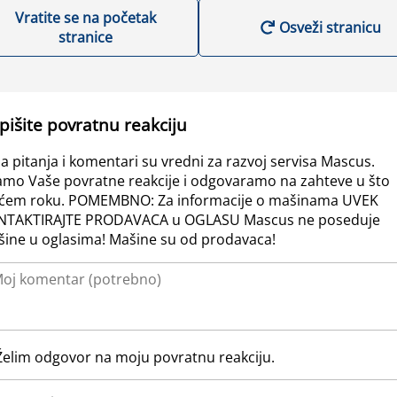
Vratite se na početak
Osveži stranicu
stranice
pišite povratnu reakciju
a pitanja i komentari su vredni za razvoj servisa Mascus.
amo Vaše povratne reakcije i odgovaramo na zahteve u što
ćem roku. POMEMBNO: Za informacije o mašinama UVEK
NTAKTIRAJTE PRODAVACA u OGLASU Mascus ne poseduje
ine u oglasima! Mašine su od prodavaca!
Želim odgovor na moju povratnu reakciju.