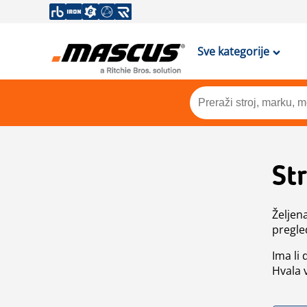
Sve kategorije
St
Željen
pregle
Ima li
Hvala 