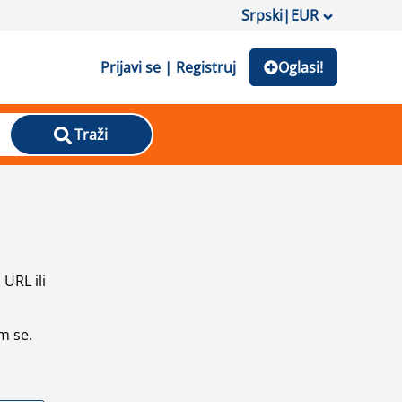
Srpski
|
EUR
Prijavi se | Registruj
Oglasi!
Traži
URL ili
m se.