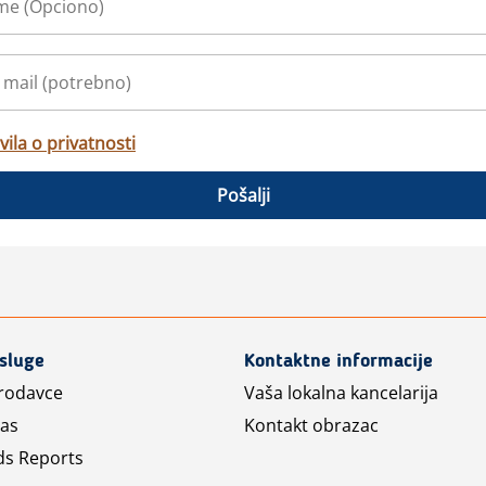
vila o privatnosti
Pošalji
usluge
Kontaktne informacije
prodavce
Vaša lokalna kancelarija
las
Kontakt obrazac
ds Reports