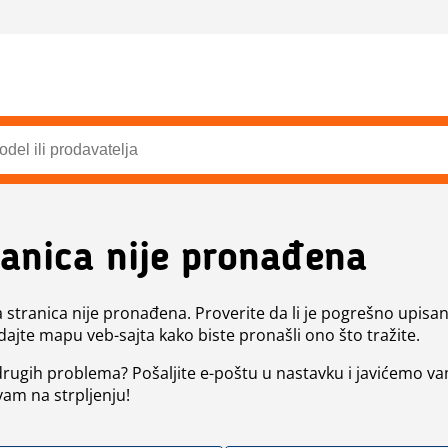
ranica nije pronađena
a stranica nije pronađena. Proverite da li je pogrešno upisan 
dajte mapu veb-sajta kako biste pronašli ono što tražite.
 drugih problema? Pošaljite e-poštu u nastavku i javićemo va
vam na strpljenju!