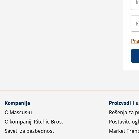
Pra
Kompanija
Proizvodi i 
O Mascus-u
Rešenja za 
O kompaniji Ritchie Bros.
Postavite og
Saveti za bezbednost
Market Tren