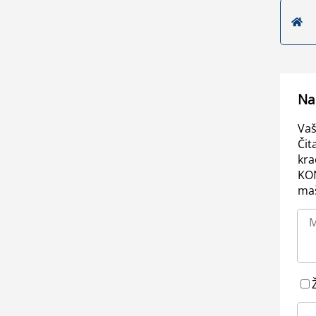
Na
Vaš
Čit
kra
KO
maš