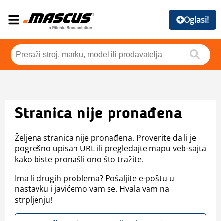
Oglasi!
Stranica nije pronađena
Željena stranica nije pronađena. Proverite da li je
pogrešno upisan URL ili pregledajte mapu veb-sajta
kako biste pronašli ono što tražite.
Ima li drugih problema? Pošaljite e-poštu u
nastavku i javićemo vam se. Hvala vam na
strpljenju!