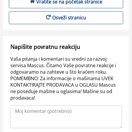
Vratite se na početak stranice
Osveži stranicu
Napišite povratnu reakciju
Vaša pitanja i komentari su vredni za razvoj
servisa Mascus. Čitamo Vaše povratne reakcije i
odgovaramo na zahteve u što kraćem roku.
POMEMBNO: Za informacije o mašinama UVEK
KONTAKTIRAJTE PRODAVACA u OGLASU Mascus
ne poseduje mašine u oglasima! Mašine su od
prodavaca!