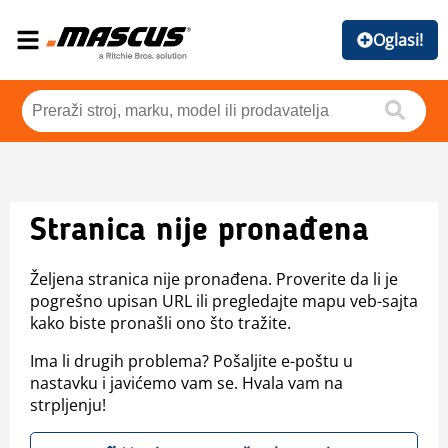
Oglasi!
Stranica nije pronađena
Željena stranica nije pronađena. Proverite da li je
pogrešno upisan URL ili pregledajte mapu veb-sajta
kako biste pronašli ono što tražite.
Ima li drugih problema? Pošaljite e-poštu u
nastavku i javićemo vam se. Hvala vam na
strpljenju!