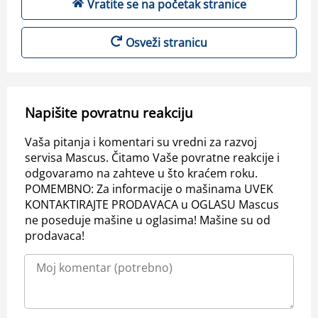
Vratite se na početak stranice
Osveži stranicu
Napišite povratnu reakciju
Vaša pitanja i komentari su vredni za razvoj
servisa Mascus. Čitamo Vaše povratne reakcije i
odgovaramo na zahteve u što kraćem roku.
POMEMBNO: Za informacije o mašinama UVEK
KONTAKTIRAJTE PRODAVACA u OGLASU Mascus
ne poseduje mašine u oglasima! Mašine su od
prodavaca!