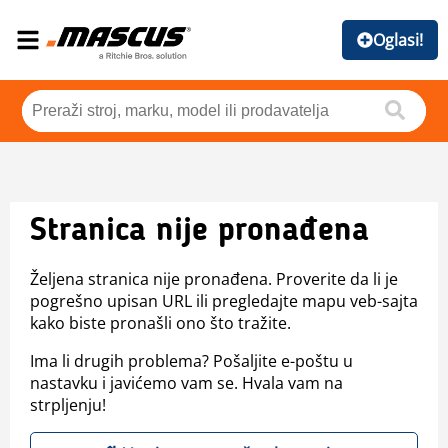
Oglasi!
Stranica nije pronađena
Željena stranica nije pronađena. Proverite da li je
pogrešno upisan URL ili pregledajte mapu veb-sajta
kako biste pronašli ono što tražite.
Ima li drugih problema? Pošaljite e-poštu u
nastavku i javićemo vam se. Hvala vam na
strpljenju!