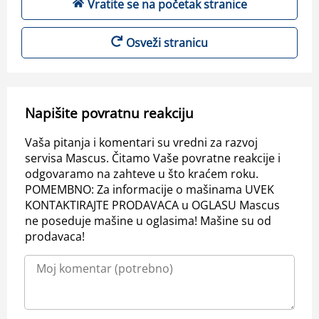
Vratite se na početak stranice
Osveži stranicu
Napišite povratnu reakciju
Vaša pitanja i komentari su vredni za razvoj
servisa Mascus. Čitamo Vaše povratne reakcije i
odgovaramo na zahteve u što kraćem roku.
POMEMBNO: Za informacije o mašinama UVEK
KONTAKTIRAJTE PRODAVACA u OGLASU Mascus
ne poseduje mašine u oglasima! Mašine su od
prodavaca!