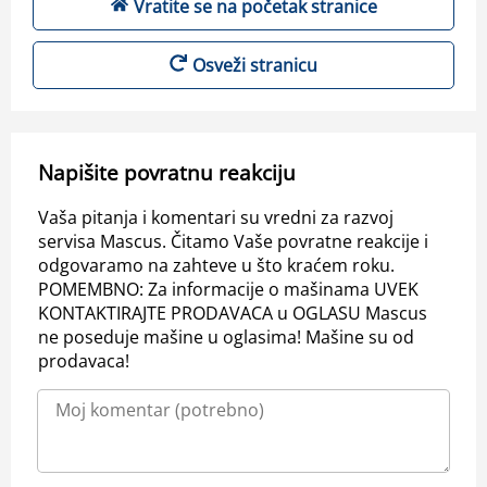
Vratite se na početak stranice
Osveži stranicu
Napišite povratnu reakciju
Vaša pitanja i komentari su vredni za razvoj
servisa Mascus. Čitamo Vaše povratne reakcije i
odgovaramo na zahteve u što kraćem roku.
POMEMBNO: Za informacije o mašinama UVEK
KONTAKTIRAJTE PRODAVACA u OGLASU Mascus
ne poseduje mašine u oglasima! Mašine su od
prodavaca!