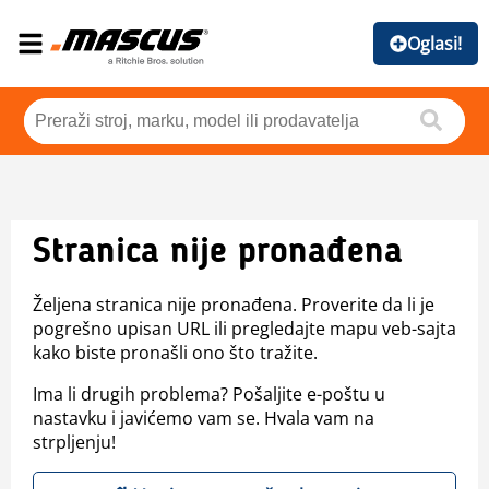
Oglasi!
Stranica nije pronađena
Željena stranica nije pronađena. Proverite da li je
pogrešno upisan URL ili pregledajte mapu veb-sajta
kako biste pronašli ono što tražite.
Ima li drugih problema? Pošaljite e-poštu u
nastavku i javićemo vam se. Hvala vam na
strpljenju!