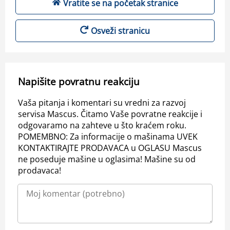
Vratite se na početak stranice
Osveži stranicu
Napišite povratnu reakciju
Vaša pitanja i komentari su vredni za razvoj
servisa Mascus. Čitamo Vaše povratne reakcije i
odgovaramo na zahteve u što kraćem roku.
POMEMBNO: Za informacije o mašinama UVEK
KONTAKTIRAJTE PRODAVACA u OGLASU Mascus
ne poseduje mašine u oglasima! Mašine su od
prodavaca!