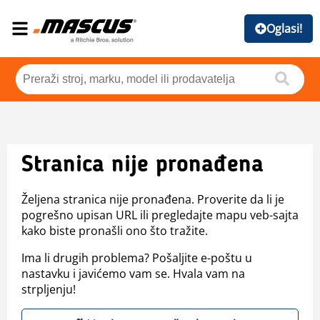
Oglasi!
Stranica nije pronađena
Željena stranica nije pronađena. Proverite da li je
pogrešno upisan URL ili pregledajte mapu veb-sajta
kako biste pronašli ono što tražite.
Ima li drugih problema? Pošaljite e-poštu u
nastavku i javićemo vam se. Hvala vam na
strpljenju!