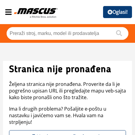
Oglasi!
Stranica nije pronađena
Željena stranica nije pronađena. Proverite da li je
pogrešno upisan URL ili pregledajte mapu veb-sajta
kako biste pronašli ono što tražite.
Ima li drugih problema? Pošaljite e-poštu u
nastavku i javićemo vam se. Hvala vam na
strpljenju!