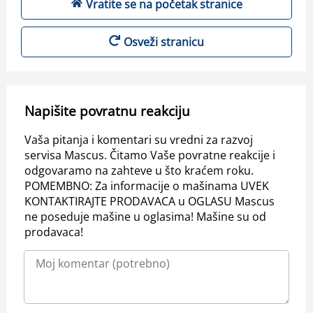
Vratite se na početak stranice
Osveži stranicu
Napišite povratnu reakciju
Vaša pitanja i komentari su vredni za razvoj
servisa Mascus. Čitamo Vaše povratne reakcije i
odgovaramo na zahteve u što kraćem roku.
POMEMBNO: Za informacije o mašinama UVEK
KONTAKTIRAJTE PRODAVACA u OGLASU Mascus
ne poseduje mašine u oglasima! Mašine su od
prodavaca!