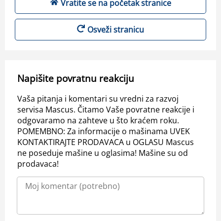
Vratite se na početak stranice
Osveži stranicu
Napišite povratnu reakciju
Vaša pitanja i komentari su vredni za razvoj
servisa Mascus. Čitamo Vaše povratne reakcije i
odgovaramo na zahteve u što kraćem roku.
POMEMBNO: Za informacije o mašinama UVEK
KONTAKTIRAJTE PRODAVACA u OGLASU Mascus
ne poseduje mašine u oglasima! Mašine su od
prodavaca!