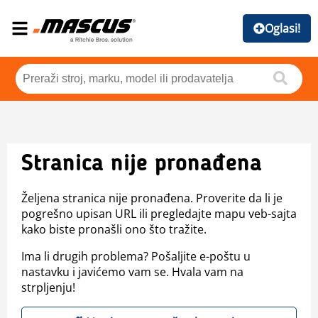
Oglasi!
Stranica nije pronađena
Željena stranica nije pronađena. Proverite da li je
pogrešno upisan URL ili pregledajte mapu veb-sajta
kako biste pronašli ono što tražite.
Ima li drugih problema? Pošaljite e-poštu u
nastavku i javićemo vam se. Hvala vam na
strpljenju!