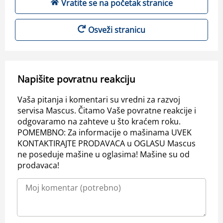
Vratite se na početak stranice
Osveži stranicu
Napišite povratnu reakciju
Vaša pitanja i komentari su vredni za razvoj
servisa Mascus. Čitamo Vaše povratne reakcije i
odgovaramo na zahteve u što kraćem roku.
POMEMBNO: Za informacije o mašinama UVEK
KONTAKTIRAJTE PRODAVACA u OGLASU Mascus
ne poseduje mašine u oglasima! Mašine su od
prodavaca!