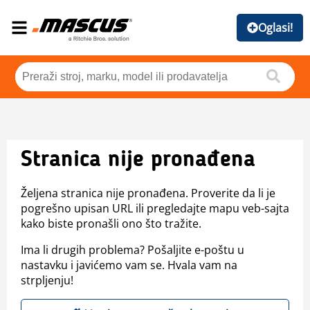
Oglasi!
Stranica nije pronađena
Željena stranica nije pronađena. Proverite da li je
pogrešno upisan URL ili pregledajte mapu veb-sajta
kako biste pronašli ono što tražite.
Ima li drugih problema? Pošaljite e-poštu u
nastavku i javićemo vam se. Hvala vam na
strpljenju!