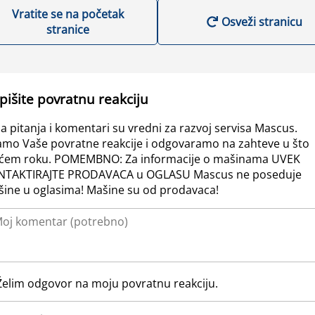
Vratite se na početak
Osveži stranicu
stranice
pišite povratnu reakciju
a pitanja i komentari su vredni za razvoj servisa Mascus.
amo Vaše povratne reakcije i odgovaramo na zahteve u što
ćem roku. POMEMBNO: Za informacije o mašinama UVEK
NTAKTIRAJTE PRODAVACA u OGLASU Mascus ne poseduje
ine u oglasima! Mašine su od prodavaca!
Želim odgovor na moju povratnu reakciju.