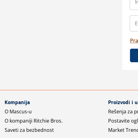
Pra
Kompanija
Proizvodi i 
O Mascus-u
Rešenja za 
O kompaniji Ritchie Bros.
Postavite og
Saveti za bezbednost
Market Tren