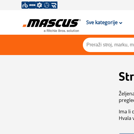
Sve kategorije
St
Željen
pregle
Ima li
Hvala 