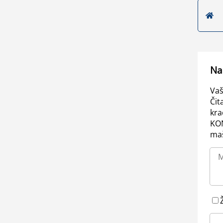
Na
Vaš
Čit
kra
KO
maš