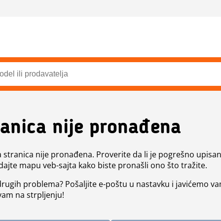
ranica nije pronađena
a stranica nije pronađena. Proverite da li je pogrešno upisan 
dajte mapu veb-sajta kako biste pronašli ono što tražite.
 drugih problema? Pošaljite e-poštu u nastavku i javićemo va
vam na strpljenju!