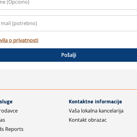
vila o privatnosti
Pošalji
usluge
Kontaktne informacije
prodavce
Vaša lokalna kancelarija
las
Kontakt obrazac
ds Reports