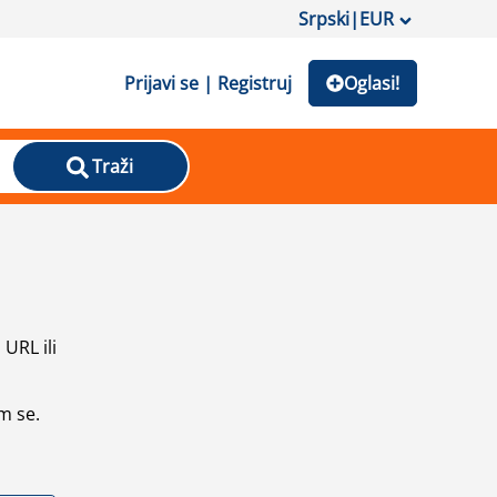
Srpski
|
EUR
Prijavi se | Registruj
Oglasi!
Traži
URL ili
m se.