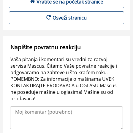
Vratite se na početak stranice
Osveži stranicu
Napišite povratnu reakciju
Vaša pitanja i komentari su vredni za razvoj
servisa Mascus. Čitamo Vaše povratne reakcije i
odgovaramo na zahteve u što kraćem roku.
POMEMBNO: Za informacije o mašinama UVEK
KONTAKTIRAJTE PRODAVACA u OGLASU Mascus
ne poseduje mašine u oglasima! Mašine su od
prodavaca!