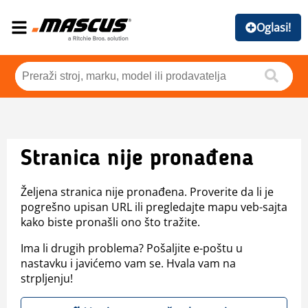
Oglasi!
Stranica nije pronađena
Željena stranica nije pronađena. Proverite da li je
pogrešno upisan URL ili pregledajte mapu veb-sajta
kako biste pronašli ono što tražite.
Ima li drugih problema? Pošaljite e-poštu u
nastavku i javićemo vam se. Hvala vam na
strpljenju!