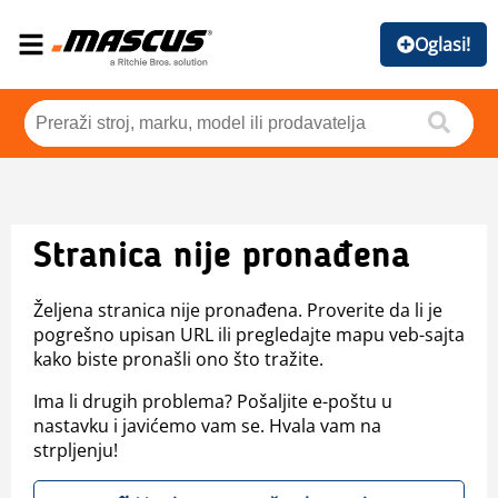
Oglasi!
Stranica nije pronađena
Željena stranica nije pronađena. Proverite da li je
pogrešno upisan URL ili pregledajte mapu veb-sajta
kako biste pronašli ono što tražite.
Ima li drugih problema? Pošaljite e-poštu u
nastavku i javićemo vam se. Hvala vam na
strpljenju!