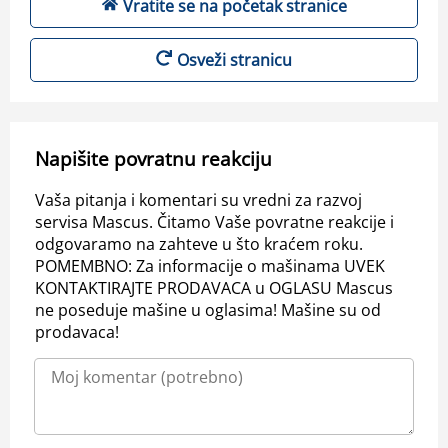
Vratite se na početak stranice
Osveži stranicu
Napišite povratnu reakciju
Vaša pitanja i komentari su vredni za razvoj
servisa Mascus. Čitamo Vaše povratne reakcije i
odgovaramo na zahteve u što kraćem roku.
POMEMBNO: Za informacije o mašinama UVEK
KONTAKTIRAJTE PRODAVACA u OGLASU Mascus
ne poseduje mašine u oglasima! Mašine su od
prodavaca!