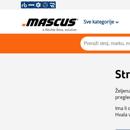
Sve kategorije
St
Željen
pregle
Ima li
Hvala 