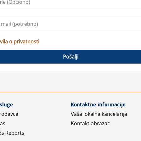
vila o privatnosti
Pošalji
usluge
Kontaktne informacije
prodavce
Vaša lokalna kancelarija
las
Kontakt obrazac
ds Reports