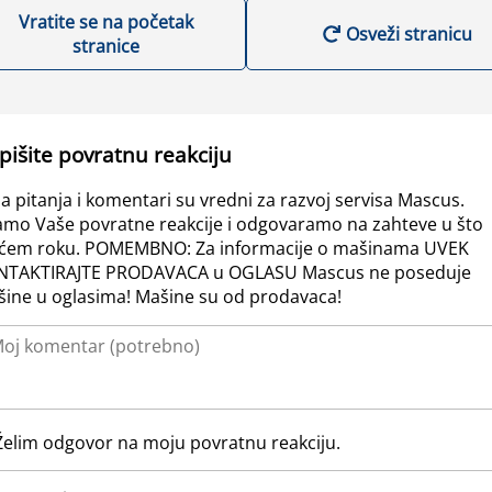
Vratite se na početak
Osveži stranicu
stranice
pišite povratnu reakciju
a pitanja i komentari su vredni za razvoj servisa Mascus.
amo Vaše povratne reakcije i odgovaramo na zahteve u što
ćem roku. POMEMBNO: Za informacije o mašinama UVEK
NTAKTIRAJTE PRODAVACA u OGLASU Mascus ne poseduje
ine u oglasima! Mašine su od prodavaca!
Želim odgovor na moju povratnu reakciju.