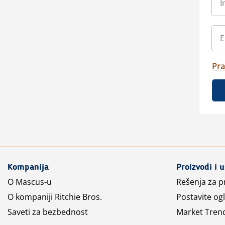
Pra
Kompanija
Proizvodi i 
O Mascus-u
Rešenja za 
O kompaniji Ritchie Bros.
Postavite og
Saveti za bezbednost
Market Tren