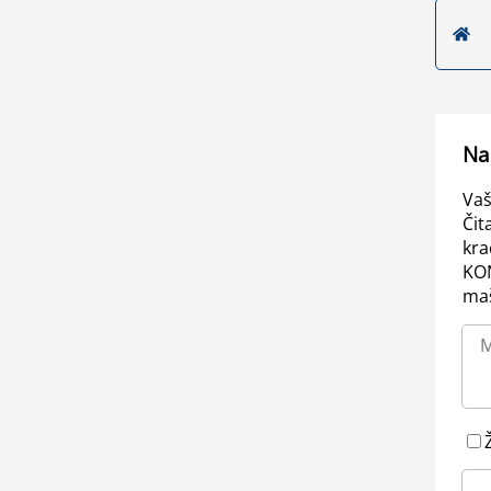
Na
Vaš
Čit
kra
KO
maš