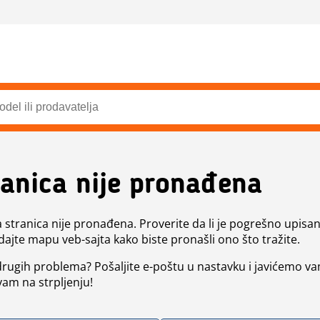
ranica nije pronađena
a stranica nije pronađena. Proverite da li je pogrešno upisan 
dajte mapu veb-sajta kako biste pronašli ono što tražite.
 drugih problema? Pošaljite e-poštu u nastavku i javićemo va
vam na strpljenju!