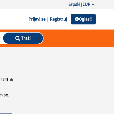
Srpski
|
EUR
Prijavi se | Registruj
Oglasi!
Traži
URL ili
m se.