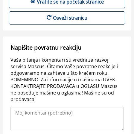
Vratite se na početak stranice
Osveži stranicu
Napišite povratnu reakciju
Vaša pitanja i komentari su vredni za razvoj
servisa Mascus. Čitamo Vaše povratne reakcije i
odgovaramo na zahteve u što kraćem roku.
POMEMBNO: Za informacije o mašinama UVEK
KONTAKTIRAJTE PRODAVACA u OGLASU Mascus
ne poseduje mašine u oglasima! Mašine su od
prodavaca!