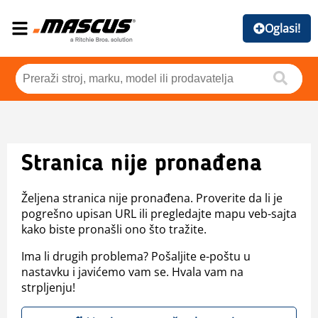
Oglasi!
Stranica nije pronađena
Željena stranica nije pronađena. Proverite da li je
pogrešno upisan URL ili pregledajte mapu veb-sajta
kako biste pronašli ono što tražite.
Ima li drugih problema? Pošaljite e-poštu u
nastavku i javićemo vam se. Hvala vam na
strpljenju!